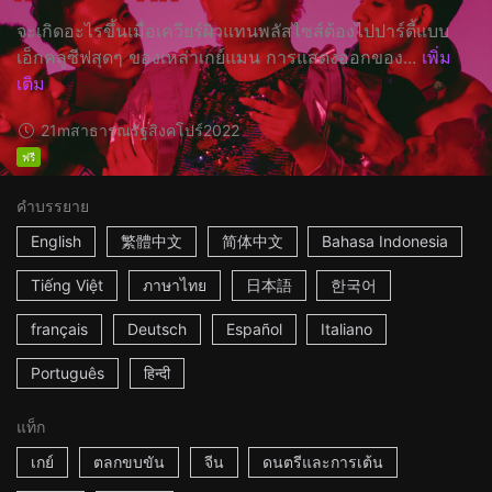
จะเกิดอะไรขึ้นเมื่อเควียร์ผิวแทนพลัสไซส์ต้องไปปาร์ตี้แบบ
เอ็กคลูซีฟสุดๆ ของเหล่าเกย์แมน การแสดงออกของ...
เพิ่ม
เติม
21m
สาธารณรัฐสิงคโปร์
2022
ฟรี
คำบรรยาย
English
繁體中文
简体中文
Bahasa Indonesia
Tiếng Việt
ภาษาไทย
日本語
한국어
français
Deutsch
Español
Italiano
Português
हिन्दी
แท็ก
เกย์
ตลกขบขัน
จีน
ดนตรีและการเต้น