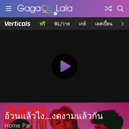
ฟรี
BL/วาย
เกย์
เลสเบี้ยน
เควี
อ้วนแล้วไง...งดงามแล้วกัน
Home Par