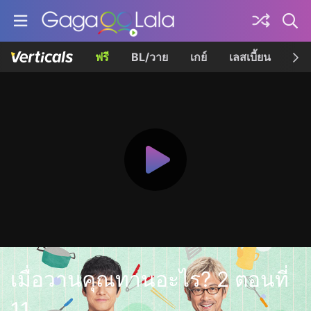
ฟรี
BL/วาย
เกย์
เลสเบี้ยน
เควี
เมื่อวานคุณทานอะไร? 2 ตอนที่
11