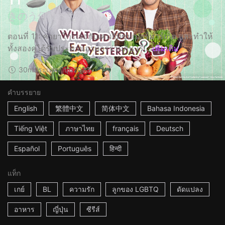
きのう何食べた？2
ตอนที่ 11: คายาโกะเจอกับเคนจิที่ซุปเปอร์มาร์เก็ต และทำให้
ทั้งสองคู่ได้รับประทานอาหารร่วมกัน เรื่...
เพิ่มเติม
30m
ประเทศญี่ปุ่น
2023
คำบรรยาย
English
繁體中文
简体中文
Bahasa Indonesia
Tiếng Việt
ภาษาไทย
français
Deutsch
Español
Português
हिन्दी
แท็ก
เกย์
BL
ความรัก
ลูกของ LGBTQ
ดัดแปลง
อาหาร
ญี่ปุ่น
ซีรีส์