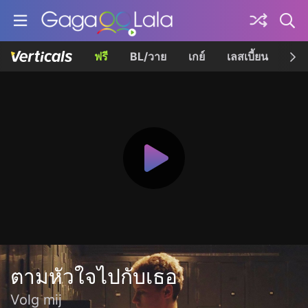
ฟรี
BL/วาย
เกย์
เลสเบี้ยน
เควี
ตามหัวใจไปกับเธอ
Volg mij