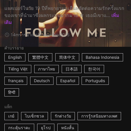
แจสเปอร์ในวัย 19 ปีที่พยายามจะยืนหยัดต่อความรักครั้งแรก
ของเขาที่นำมาซึ่งผลกระทบมากมาย ☆ เธอมีเขาแ...
เพิ่ม
เติม
14m
ราชอาณาจักรเบลเยียม
2015
คำบรรยาย
English
繁體中文
简体中文
Bahasa Indonesia
Tiếng Việt
ภาษาไทย
日本語
한국어
français
Deutsch
Español
Português
हिन्दी
แท็ก
เกย์
ไบเซ็กชวล
รักต่างวัย
การรู้รสนิยมทางเพศ
กระตุ้นราคะ
ยุโรป
หนังสั้น