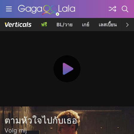
ฟรี
BL/วาย
เกย์
เลสเบี้ยน
เควี
ตามหัวใจไปกับเธอ
Volg mij