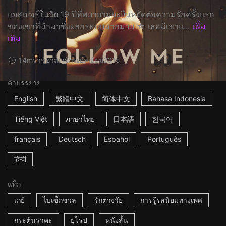
แจสเปอร์ในวัย 19 ปีที่พยายามจะยืนหยัดต่อความรักครั้งแรก
ของเขาที่นำมาซึ่งผลกระทบมากมาย ☆ เธอมีเขาแ...
เพิ่ม
เติม
14m
ราชอาณาจักรเบลเยียม
2015
คำบรรยาย
English
繁體中文
简体中文
Bahasa Indonesia
Tiếng Việt
ภาษาไทย
日本語
한국어
français
Deutsch
Español
Português
हिन्दी
แท็ก
เกย์
ไบเซ็กชวล
รักต่างวัย
การรู้รสนิยมทางเพศ
กระตุ้นราคะ
ยุโรป
หนังสั้น