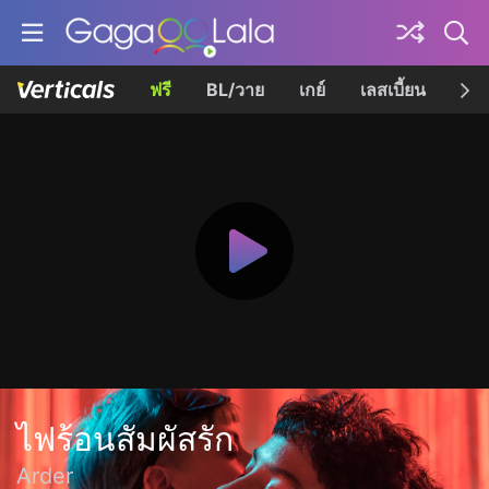
ฟรี
BL/วาย
เกย์
เลสเบี้ยน
เควี
ไฟร้อนสัมผัสรัก
Arder