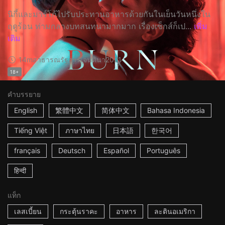
นิกี้และมาร์โก้ไปรับประทานอาหารด้วยกันในเย็นวันหนึ่งใน
ฤดูร้อน ท่ามกลางบทสนทนามากมาก เรื่องเซ็กส์ก็เป...
เพิ่ม
เติม
14m
สาธารณรัฐอาร์เจนตินา
2021
18+
คำบรรยาย
English
繁體中文
简体中文
Bahasa Indonesia
Tiếng Việt
ภาษาไทย
日本語
한국어
français
Deutsch
Español
Português
हिन्दी
แท็ก
เลสเบี้ยน
กระตุ้นราคะ
อาหาร
ละตินอเมริกา