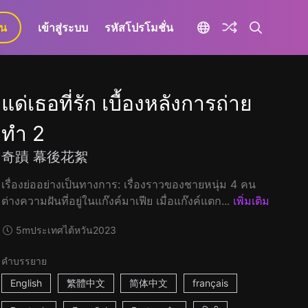
ยน
เข้าสู่ระบบ
รหัสโปรโมชั่น
แด่เธอที่รัก เบื้องหลังการถ่าย
ทำ 2
奇蹟 幕後花絮
เรื่องย่ออย่างเป็นทางการ: เรื่องราวของชายหนุ่ม 4 คน
ต่างความฝันที่อยู่ในแก๊งค์มาเฟีย เมื่อแก๊งค์แตก...
เพิ่มเติม
5m
ประเทศไต้หวัน
2023
คำบรรยาย
English
繁體中文
简体中文
français