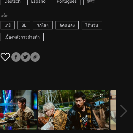
Deutsch
Español
Português
हिन्दी
แท็ก
เกย์
BL
รักใสๆ
ดัดแปลง
ไต้หวัน
เบื้องหลังการถ่ายทำ