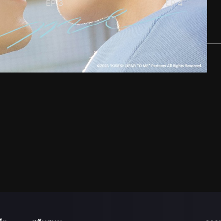
EP
3
EP
4