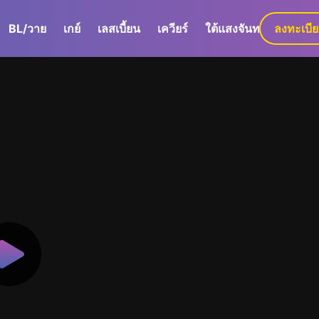
BL/วาย
เกย์
เลสเบี้ยน
เควียร์
ใต้แสงจันทร์
ลงทะเบี
GaLa+