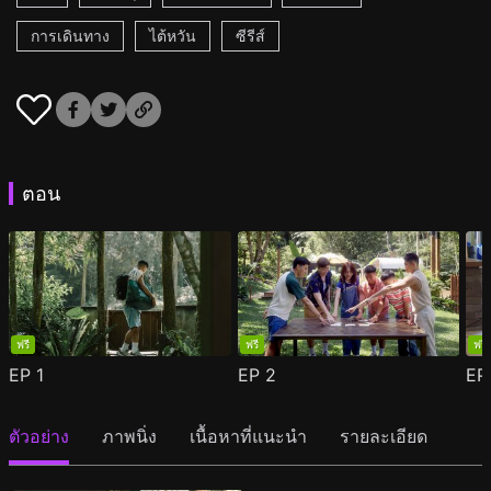
การเดินทาง
ไต้หวัน
ซีรีส์
ตอน
ฟรี
ฟรี
ฟรี
EP
1
EP
2
E
ตัวอย่าง
ภาพนิ่ง
เนื้อหาที่แนะนำ
รายละเอียด