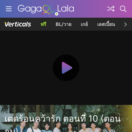
ฟรี
BL/วาย
เกย์
เลสเบี้ยน
เควี
เดตร้อนคว้ารัก ตอนที่ 10 (ตอน
จบ)