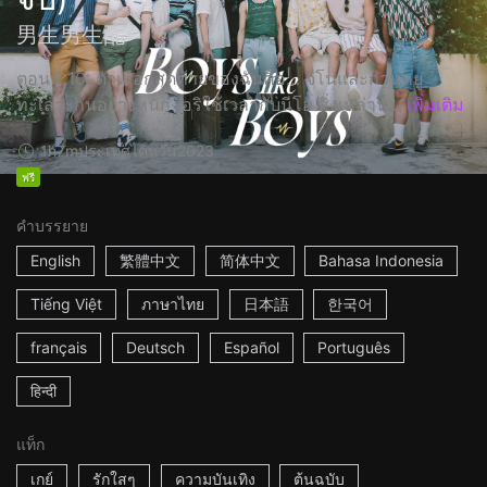
男生男生配
ตอนที่ 10: ตัวเลือกสุดท้ายของฉันคือ… จีโน่และกวนหยู
ทะเลาะกันอย่างหนัก เอริใช้เวลากับนีโอ สิ่งเหล่าน...
เพิ่มเติม
1h7m
ประเทศไต้หวัน
2023
ฟรี
คำบรรยาย
English
繁體中文
简体中文
Bahasa Indonesia
Tiếng Việt
ภาษาไทย
日本語
한국어
français
Deutsch
Español
Português
हिन्दी
แท็ก
เกย์
รักใสๆ
ความบันเทิง
ต้นฉบับ