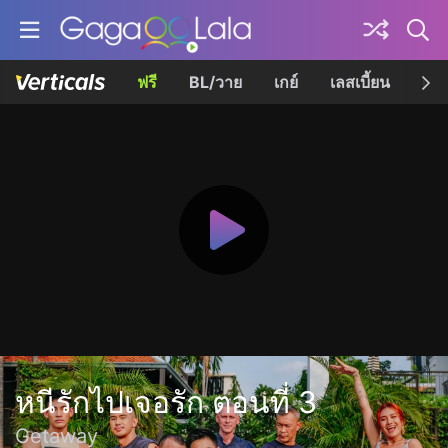
ฟรี
BL/วาย
เกย์
เลสเบี้ยน
เควี
หนีรักไปเจอรัก ตอนที่ 3
Getaway