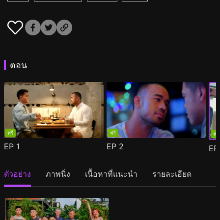
ตอน
ฟรี
ฟรี
ฟรี
EP
1
EP
2
E
ตัวอย่าง
ภาพนิ่ง
เนื้อหาที่แนะนำ
รายละเอียด