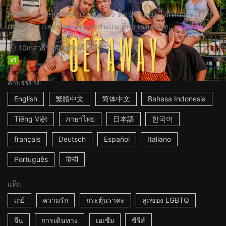
ตอนที่ 3: ความรักชนะทุกอย่าง ท็อปพาแซมไปเที่ยวรอบ
กรุงเทพฯ และทั้งคู่ก็ลงเอยกันบนเตียง เรื่องย่ออ...
เพิ่มเติม
10m
สาธารณรัฐสิงคโปร์
2022
ฟรี
คำบรรยาย
English
繁體中文
简体中文
Bahasa Indonesia
Tiếng Việt
ภาษาไทย
日本語
한국어
français
Deutsch
Español
Italiano
Português
हिन्दी
แท็ก
เกย์
ความรัก
กระตุ้นราคะ
ลูกของ LGBTQ
จีน
การเดินทาง
เอเชีย
ซีรีส์