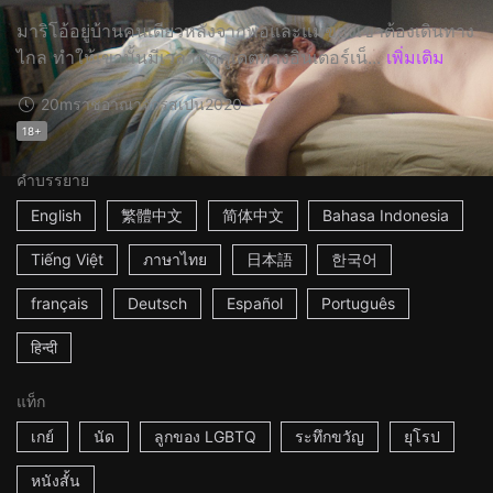
มาริโอ้อยู่บ้านคนเดียวหลังจากพ่อและแม่ของเขาต้องเดินทาง
ไกล ทำให้เขานั้นมีเวลานัดคู่เดตทางอินเตอร์เน็...
เพิ่มเติม
20m
ราชอาณาจักรสเปน
2020
18+
คำบรรยาย
English
繁體中文
简体中文
Bahasa Indonesia
Tiếng Việt
ภาษาไทย
日本語
한국어
français
Deutsch
Español
Português
हिन्दी
แท็ก
เกย์
นัด
ลูกของ LGBTQ
ระทึกขวัญ
ยุโรป
หนังสั้น