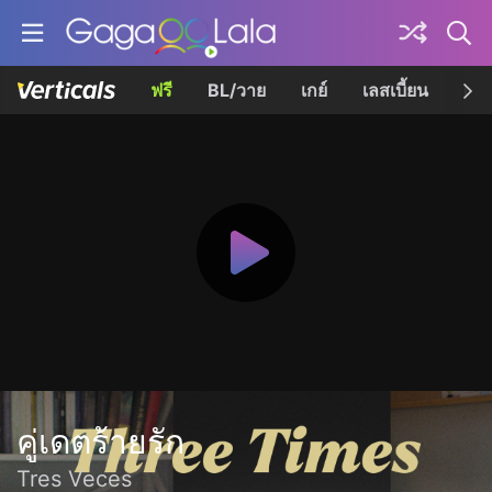
ฟรี
BL/วาย
เกย์
เลสเบี้ยน
เควี
คู่เดตร้ายรัก
Tres Veces