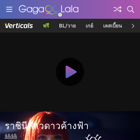
ฟรี
BL/วาย
เกย์
เลสเบี้ยน
เควี
ราชินีสาวดาวค้างฟ้า
絲絲