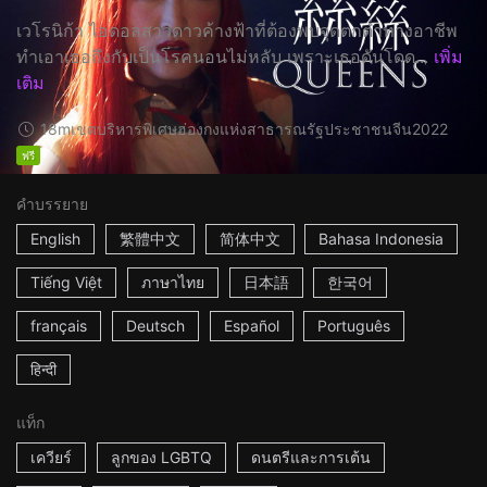
เวโรนิก้า ไอดอลสาวดาวค้างฟ้าที่ต้องพบจุดตกต่ำทางอาชีพ
ทำเอาเธอถึงกับเป็นโรคนอนไม่หลับ เพราะเธอดันโดด...
เพิ่ม
เติม
18m
เขตบริหารพิเศษฮ่องกงแห่งสาธารณรัฐประชาชนจีน
2022
ฟรี
คำบรรยาย
English
繁體中文
简体中文
Bahasa Indonesia
Tiếng Việt
ภาษาไทย
日本語
한국어
français
Deutsch
Español
Português
हिन्दी
แท็ก
เควียร์
ลูกของ LGBTQ
ดนตรีและการเต้น