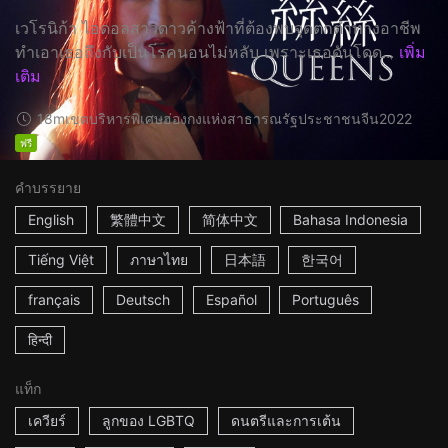
เวโรนิก้า ไอดอลสาวดาวค้างฟ้าที่ต้องพบจุดตกต่ำทางอาชีพ
ทำเอาเธอถึงกับเป็นโรคนอนไม่หลับ เพราะเธอดันโดด...
เพิ่ม
เติม
18m
เขตบริหารพิเศษฮ่องกงแห่งสาธารณรัฐประชาชนจีน
2022
ฟรี
คำบรรยาย
English
繁體中文
简体中文
Bahasa Indonesia
Tiếng Việt
ภาษาไทย
日本語
한국어
français
Deutsch
Español
Português
हिन्दी
แท็ก
เควียร์
ลูกของ LGBTQ
ดนตรีและการเต้น