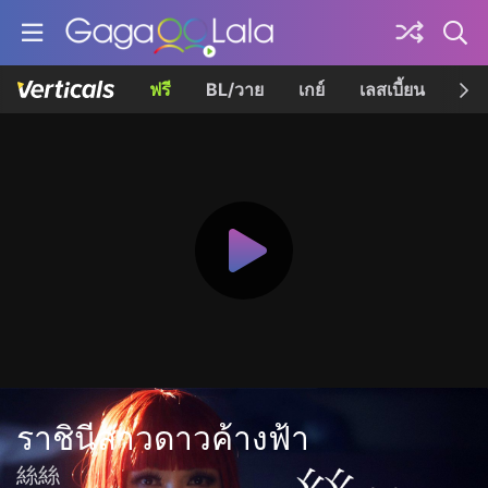
ฟรี
BL/วาย
เกย์
เลสเบี้ยน
เควี
ราชินีสาวดาวค้างฟ้า
絲絲