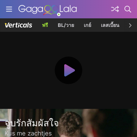
ฟรี
BL/วาย
เกย์
เลสเบี้ยน
เควี
จูบรักสัมผัสใจ
Kus me zachtjes