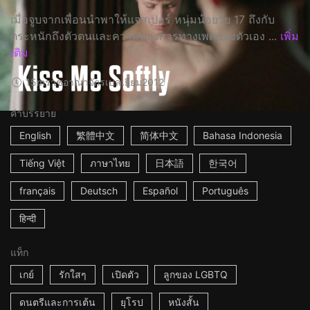
เมื่อจูบจากเพื่อนนำพาให้แจสเปอร์ หนุ่มน้อยวัย 17 ถึงกับ
ตระหนักถึงตัวตนและความต้องการทางเพศของตัวเอง ...
เพิ่ม
เติม
15m
ราชอาณาจักรเบลเยียม
2012
คำบรรยาย
English
繁體中文
简体中文
Bahasa Indonesia
Tiếng Việt
ภาษาไทย
日本語
한국어
français
Deutsch
Español
Português
हिन्दी
แท็ก
เกย์
รักใสๆ
เปิดตัว
ลูกของ LGBTQ
ดนตรีและการเต้น
ยุโรป
หนังสั้น