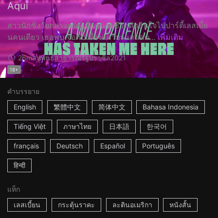
Aqui
สาวนักซิ่งวัยกลางคนผู้เบื่อหน่ายชีวิตตัดสินใจไปปาร์ตี้เลสเบี้ย
นคนเดียว เธอพบเจอกับเพื่อนเควียร์แสนสด...
เพิ่มเติม
26m
สหพันธ์สาธารณรัฐบราซิล
2021
18+
คำบรรยาย
English
繁體中文
简体中文
Bahasa Indonesia
Tiếng Việt
ภาษาไทย
日本語
한국어
français
Deutsch
Español
Português
हिन्दी
แท็ก
เลสเบี้ยน
กระตุ้นราคะ
ละตินอเมริกา
หนังสั้น