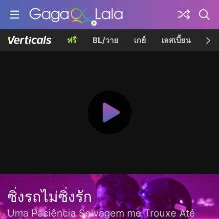
ฟรี
BL/วาย
เกย์
เลสเบี้ยน
เควี
ซิ่งรถไม่ซิ่งรัก
Uma Paciência Selvagem me Trouxe Até