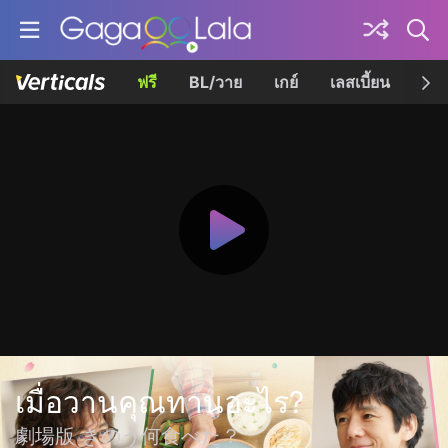
ฟรี
BL/วาย
เกย์
เลสเบี้ยน
เควี
เมื่อวานคุณทานอะไร?
劇場版 きのう何食べた？