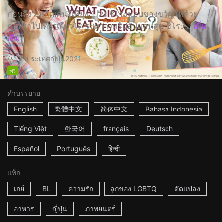
ก่อนถึงวันเกิดเคนจิเพียง 1 วัน ชิโระมอบของขวัญให้ด้วย
การพาไปเที่ยวเกียวโต ระหว่างทริปอันแสนสุข ชิโระ...
เพิ่ม
เติม
2h
ประเทศญี่ปุ่น
2021
ฟรี
คำบรรยาย
English
繁體中文
简体中文
Bahasa Indonesia
Tiếng Việt
한국어
français
Deutsch
Español
Português
हिन्दी
แท็ก
เกย์
BL
ความรัก
ลูกของ LGBTQ
ดัดแปลง
อาหาร
ญี่ปุ่น
ภาพยนตร์