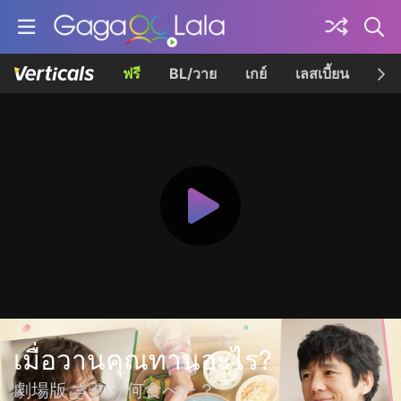
ฟรี
BL/วาย
เกย์
เลสเบี้ยน
เควี
เมื่อวานคุณทานอะไร?
劇場版 きのう何食べた？