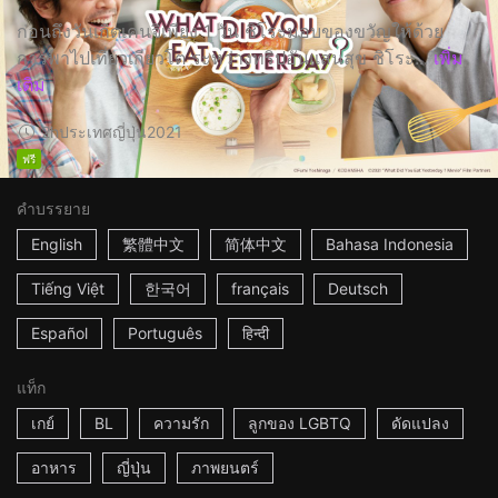
ก่อนถึงวันเกิดเคนจิเพียง 1 วัน ชิโระมอบของขวัญให้ด้วย
การพาไปเที่ยวเกียวโต ระหว่างทริปอันแสนสุข ชิโระ...
เพิ่ม
เติม
2h
ประเทศญี่ปุ่น
2021
ฟรี
คำบรรยาย
English
繁體中文
简体中文
Bahasa Indonesia
Tiếng Việt
한국어
français
Deutsch
Español
Português
हिन्दी
แท็ก
เกย์
BL
ความรัก
ลูกของ LGBTQ
ดัดแปลง
อาหาร
ญี่ปุ่น
ภาพยนตร์