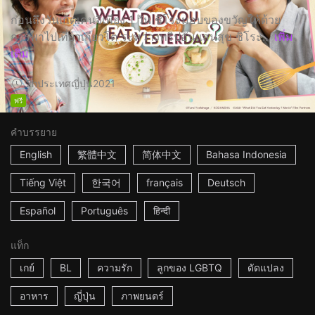
ก่อนถึงวันเกิดเคนจิเพียง 1 วัน ชิโระมอบของขวัญให้ด้วย
การพาไปเที่ยวเกียวโต ระหว่างทริปอันแสนสุข ชิโระ...
เพิ่ม
เติม
2h
ประเทศญี่ปุ่น
2021
ฟรี
คำบรรยาย
English
繁體中文
简体中文
Bahasa Indonesia
Tiếng Việt
한국어
français
Deutsch
Español
Português
हिन्दी
แท็ก
เกย์
BL
ความรัก
ลูกของ LGBTQ
ดัดแปลง
อาหาร
ญี่ปุ่น
ภาพยนตร์