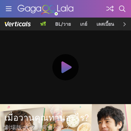
ฟรี
BL/วาย
เกย์
เลสเบี้ยน
เควี
เมื่อวานคุณทานอะไร?
劇場版 きのう何食べた？