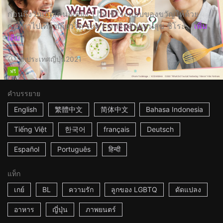
ก่อนถึงวันเกิดเคนจิเพียง 1 วัน ชิโระมอบของขวัญให้ด้วย
การพาไปเที่ยวเกียวโต ระหว่างทริปอันแสนสุข ชิโระ...
เพิ่ม
เติม
2h
ประเทศญี่ปุ่น
2021
ฟรี
คำบรรยาย
English
繁體中文
简体中文
Bahasa Indonesia
Tiếng Việt
한국어
français
Deutsch
Español
Português
हिन्दी
แท็ก
เกย์
BL
ความรัก
ลูกของ LGBTQ
ดัดแปลง
อาหาร
ญี่ปุ่น
ภาพยนตร์