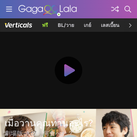
ฟรี
BL/วาย
เกย์
เลสเบี้ยน
เควี
เมื่อวานคุณทานอะไร?
劇場版 きのう何食べた？