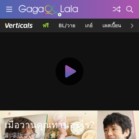
ฟรี
BL/วาย
เกย์
เลสเบี้ยน
เควี
เมื่อวานคุณทานอะไร?
劇場版 きのう何食べた？