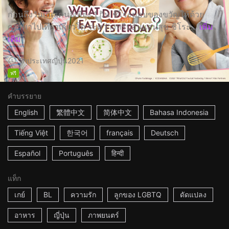
ก่อนถึงวันเกิดเคนจิเพียง 1 วัน ชิโระมอบของขวัญให้ด้วย
การพาไปเที่ยวเกียวโต ระหว่างทริปอันแสนสุข ชิโระ...
เพิ่ม
เติม
2h
ประเทศญี่ปุ่น
2021
ฟรี
คำบรรยาย
English
繁體中文
简体中文
Bahasa Indonesia
Tiếng Việt
한국어
français
Deutsch
Español
Português
हिन्दी
แท็ก
เกย์
BL
ความรัก
ลูกของ LGBTQ
ดัดแปลง
อาหาร
ญี่ปุ่น
ภาพยนตร์