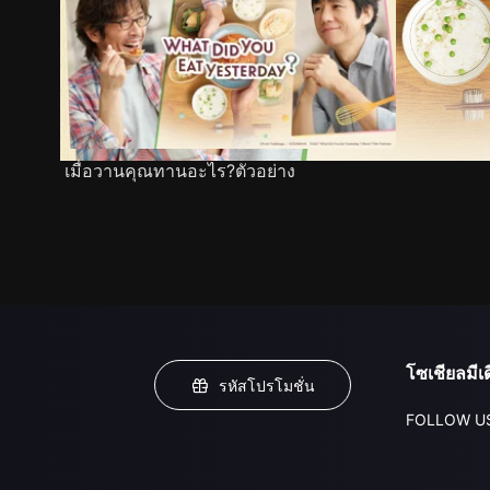
เมื่อวานคุณทานอะไร?ตัวอย่าง
โซเชียลมีเด
รหัสโปรโมชั่น
FOLLOW U