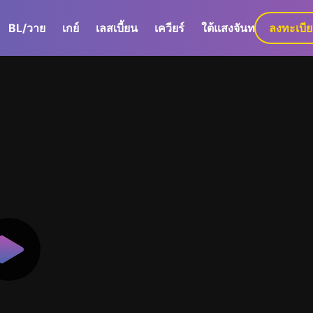
BL/วาย
เกย์
เลสเบี้ยน
เควียร์
ใต้แสงจันทร์
ลงทะเบี
GaLa+