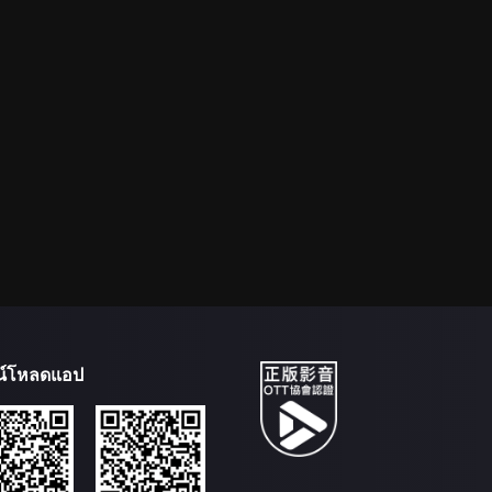
น์โหลดแอป