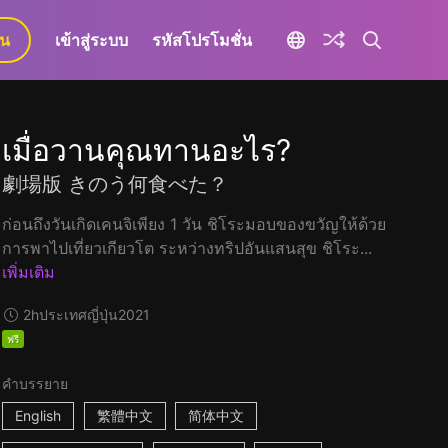
ยน
เข้าสู่ระบบ
รหัสโปรโมชั่น
เมื่อวานคุณทานอะไร?
劇場版 きのう何食べた？
ก่อนถึงวันเกิดเคนจิเพียง 1 วัน ชิโระมอบของขวัญให้ด้วย
การพาไปเที่ยวเกียวโต ระหว่างทริปอันแสนสุข ชิโระ...
เพิ่มเติม
2h
ประเทศญี่ปุ่น
2021
ฟรี
คำบรรยาย
English
繁體中文
简体中文