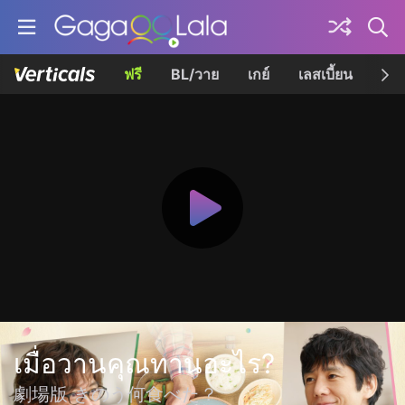
ฟรี
BL/วาย
เกย์
เลสเบี้ยน
เควี
เมื่อวานคุณทานอะไร?
劇場版 きのう何食べた？