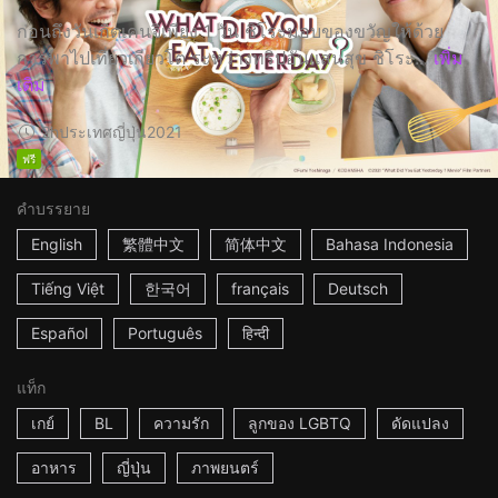
ก่อนถึงวันเกิดเคนจิเพียง 1 วัน ชิโระมอบของขวัญให้ด้วย
การพาไปเที่ยวเกียวโต ระหว่างทริปอันแสนสุข ชิโระ...
เพิ่ม
เติม
2h
ประเทศญี่ปุ่น
2021
ฟรี
คำบรรยาย
English
繁體中文
简体中文
Bahasa Indonesia
Tiếng Việt
한국어
français
Deutsch
Español
Português
हिन्दी
แท็ก
เกย์
BL
ความรัก
ลูกของ LGBTQ
ดัดแปลง
อาหาร
ญี่ปุ่น
ภาพยนตร์