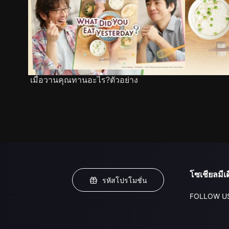
เมื่อวานคุณทานอะไร?ตัวอย่าง
โซเชียลมีเด
รหัสโปรโมชั่น
FOLLOW U