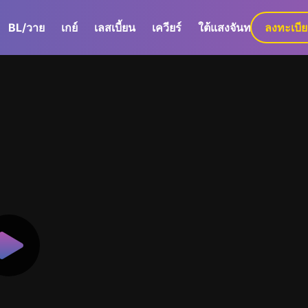
BL/วาย
เกย์
เลสเบี้ยน
เควียร์
ใต้แสงจันทร์
ลงทะเบี
GaLa+