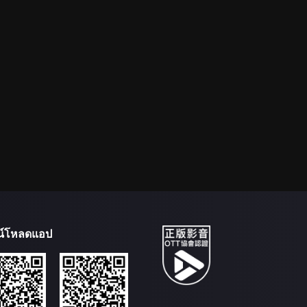
น์โหลดแอป