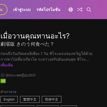
ยน
เข้าสู่ระบบ
รหัสโปรโมชั่น
เมื่อวานคุณทานอะไร?
劇場版 きのう何食べた？
ก่อนถึงวันเกิดเคนจิเพียง 1 วัน ชิโระมอบของขวัญให้ด้วย
การพาไปเที่ยวเกียวโต ระหว่างทริปอันแสนสุข ชิโระ...
เพิ่มเติม
2h
ประเทศญี่ปุ่น
2021
ฟรี
คำบรรยาย
English
繁體中文
简体中文