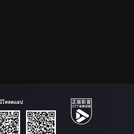
น์โหลดแอป