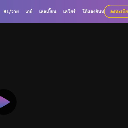
BL/วาย
เกย์
เลสเบี้ยน
เควียร์
ใต้แสงจันทร์
ลงทะเบี
GaLa+