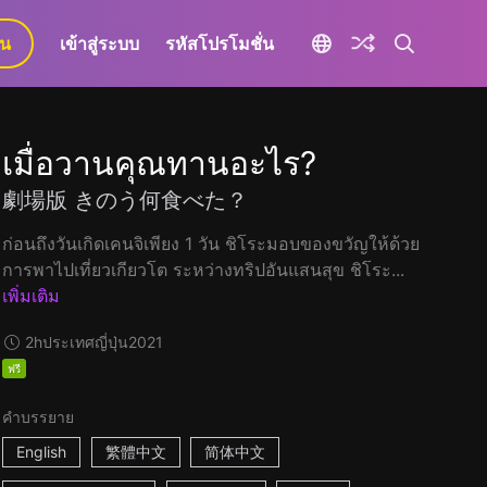
ยน
เข้าสู่ระบบ
รหัสโปรโมชั่น
เมื่อวานคุณทานอะไร?
劇場版 きのう何食べた？
ก่อนถึงวันเกิดเคนจิเพียง 1 วัน ชิโระมอบของขวัญให้ด้วย
การพาไปเที่ยวเกียวโต ระหว่างทริปอันแสนสุข ชิโระ...
เพิ่มเติม
2h
ประเทศญี่ปุ่น
2021
ฟรี
คำบรรยาย
English
繁體中文
简体中文