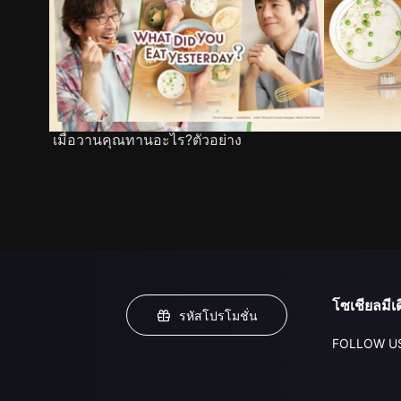
เมื่อวานคุณทานอะไร?ตัวอย่าง
โซเชียลมีเด
รหัสโปรโมชั่น
FOLLOW U