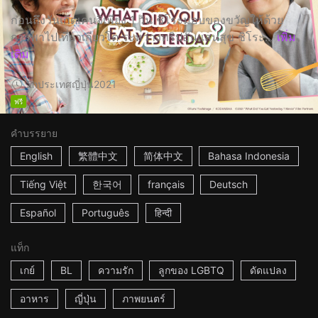
ก่อนถึงวันเกิดเคนจิเพียง 1 วัน ชิโระมอบของขวัญให้ด้วย
การพาไปเที่ยวเกียวโต ระหว่างทริปอันแสนสุข ชิโระ...
เพิ่ม
เติม
2h
ประเทศญี่ปุ่น
2021
ฟรี
คำบรรยาย
English
繁體中文
简体中文
Bahasa Indonesia
Tiếng Việt
한국어
français
Deutsch
Español
Português
हिन्दी
แท็ก
เกย์
BL
ความรัก
ลูกของ LGBTQ
ดัดแปลง
อาหาร
ญี่ปุ่น
ภาพยนตร์