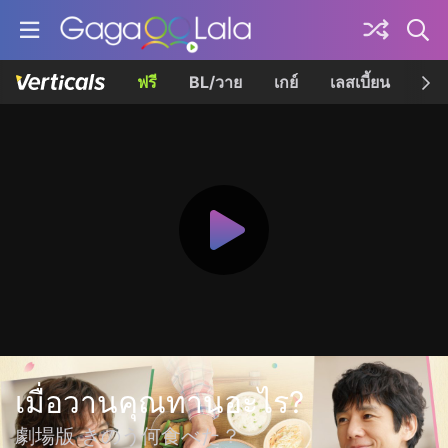
ฟรี
BL/วาย
เกย์
เลสเบี้ยน
เควี
เมื่อวานคุณทานอะไร?
劇場版 きのう何食べた？