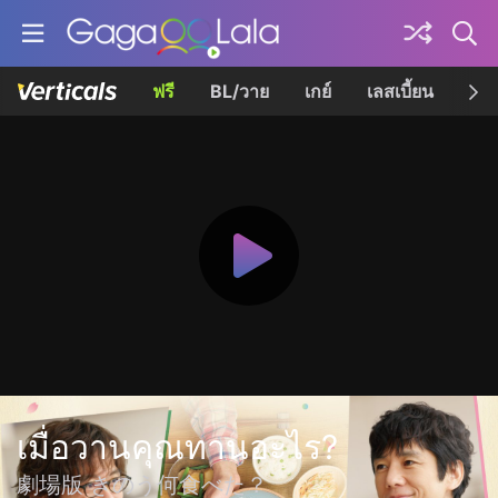
ฟรี
BL/วาย
เกย์
เลสเบี้ยน
เควี
เมื่อวานคุณทานอะไร?
劇場版 きのう何食べた？