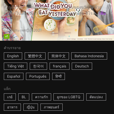
ก่อนถึงวันเกิดเคนจิเพียง 1 วัน ชิโระมอบของขวัญให้ด้วย
การพาไปเที่ยวเกียวโต ระหว่างทริปอันแสนสุข ชิโระ...
เพิ่ม
เติม
2h
ประเทศญี่ปุ่น
2021
ฟรี
คำบรรยาย
English
繁體中文
简体中文
Bahasa Indonesia
Tiếng Việt
한국어
français
Deutsch
Español
Português
हिन्दी
แท็ก
เกย์
BL
ความรัก
ลูกของ LGBTQ
ดัดแปลง
อาหาร
ญี่ปุ่น
ภาพยนตร์