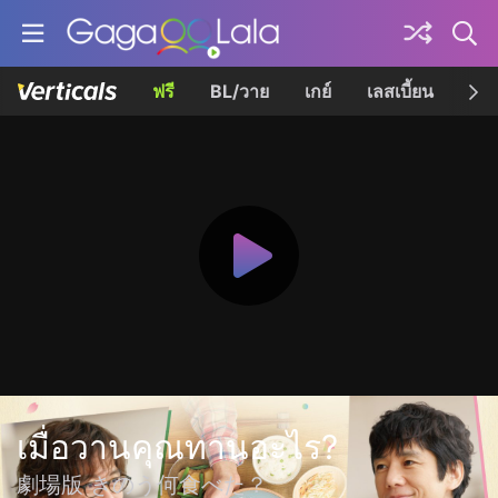
ฟรี
BL/วาย
เกย์
เลสเบี้ยน
เควี
เมื่อวานคุณทานอะไร?
劇場版 きのう何食べた？