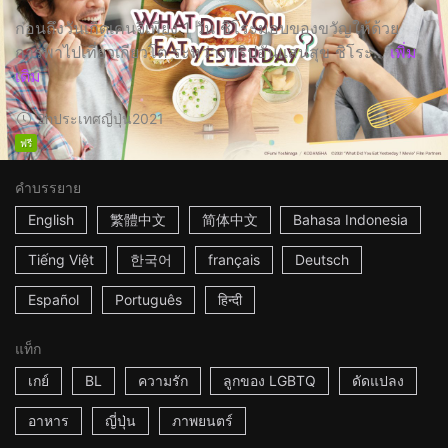
ก่อนถึงวันเกิดเคนจิเพียง 1 วัน ชิโระมอบของขวัญให้ด้วย
การพาไปเที่ยวเกียวโต ระหว่างทริปอันแสนสุข ชิโระ...
เพิ่ม
เติม
2h
ประเทศญี่ปุ่น
2021
ฟรี
คำบรรยาย
English
繁體中文
简体中文
Bahasa Indonesia
Tiếng Việt
한국어
français
Deutsch
Español
Português
हिन्दी
แท็ก
เกย์
BL
ความรัก
ลูกของ LGBTQ
ดัดแปลง
อาหาร
ญี่ปุ่น
ภาพยนตร์