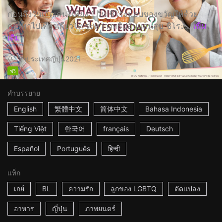
ก่อนถึงวันเกิดเคนจิเพียง 1 วัน ชิโระมอบของขวัญให้ด้วย
การพาไปเที่ยวเกียวโต ระหว่างทริปอันแสนสุข ชิโระ...
เพิ่ม
เติม
2h
ประเทศญี่ปุ่น
2021
ฟรี
คำบรรยาย
English
繁體中文
简体中文
Bahasa Indonesia
Tiếng Việt
한국어
français
Deutsch
Español
Português
हिन्दी
แท็ก
เกย์
BL
ความรัก
ลูกของ LGBTQ
ดัดแปลง
อาหาร
ญี่ปุ่น
ภาพยนตร์