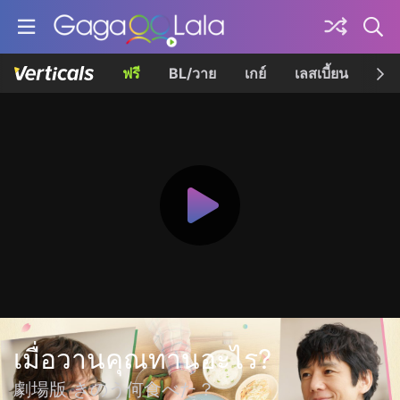
ฟรี
BL/วาย
เกย์
เลสเบี้ยน
เควี
เมื่อวานคุณทานอะไร?
劇場版 きのう何食べた？