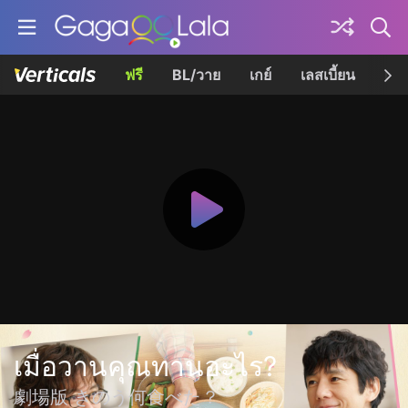
ฟรี
BL/วาย
เกย์
เลสเบี้ยน
เควี
เมื่อวานคุณทานอะไร?
劇場版 きのう何食べた？