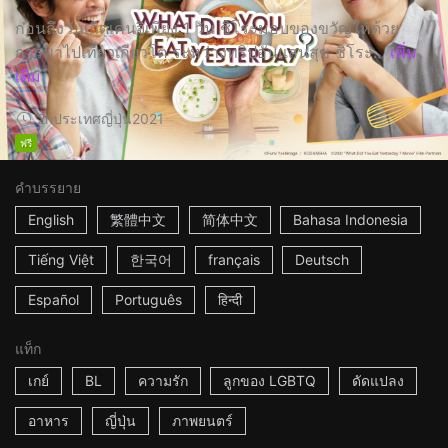
ก่อนถึงวันเกิดเคนจิเพียง 1 วัน ชิโระมอบของขวัญให้ด้วย
การพาไปเที่ยวเกียวโต ระหว่างทริปอันแสนสุข ชิโระ...
เพิ่ม
เติม
2h
ประเทศญี่ปุ่น
2021
ฟรี
คำบรรยาย
English
繁體中文
简体中文
Bahasa Indonesia
Tiếng Việt
한국어
français
Deutsch
Español
Português
हिन्दी
แท็ก
เกย์
BL
ความรัก
ลูกของ LGBTQ
ดัดแปลง
อาหาร
ญี่ปุ่น
ภาพยนตร์