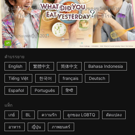
ก่อนถึงวันเกิดเคนจิเพียง 1 วัน ชิโระมอบของขวัญให้ด้วย
การพาไปเที่ยวเกียวโต ระหว่างทริปอันแสนสุข ชิโระ...
เพิ่ม
เติม
2h
ประเทศญี่ปุ่น
2021
ฟรี
คำบรรยาย
English
繁體中文
简体中文
Bahasa Indonesia
Tiếng Việt
한국어
français
Deutsch
Español
Português
हिन्दी
แท็ก
เกย์
BL
ความรัก
ลูกของ LGBTQ
ดัดแปลง
อาหาร
ญี่ปุ่น
ภาพยนตร์