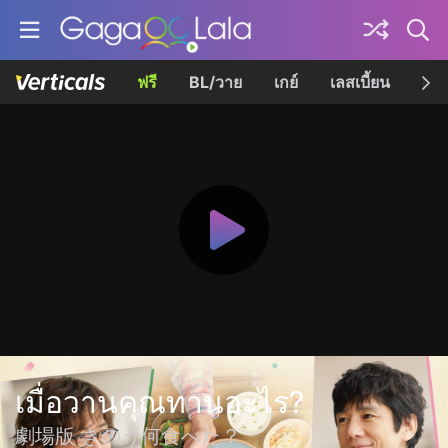
ฟรี
BL/วาย
เกย์
เลสเบี้ยน
เควี
เมื่อวานคุณทานอะไร?
劇場版 きのう何食べた？