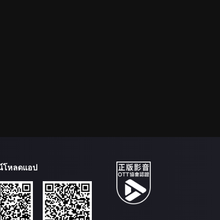
น์โหลดแอป