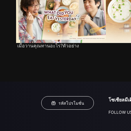
เมื่อวานคุณทานอะไร?ตัวอย่าง
โซเชียลมีเด
รหัสโปรโมชั่น
FOLLOW U