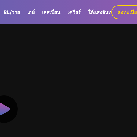
BL/วาย
เกย์
เลสเบี้ยน
เควียร์
ใต้แสงจันทร์
ลงทะเบี
GaLa+