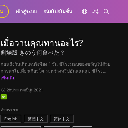
ยน
เข้าสู่ระบบ
รหัสโปรโมชั่น
เมื่อวานคุณทานอะไร?
劇場版 きのう何食べた？
ก่อนถึงวันเกิดเคนจิเพียง 1 วัน ชิโระมอบของขวัญให้ด้วย
การพาไปเที่ยวเกียวโต ระหว่างทริปอันแสนสุข ชิโระ...
เพิ่มเติม
2h
ประเทศญี่ปุ่น
2021
ฟรี
คำบรรยาย
English
繁體中文
简体中文