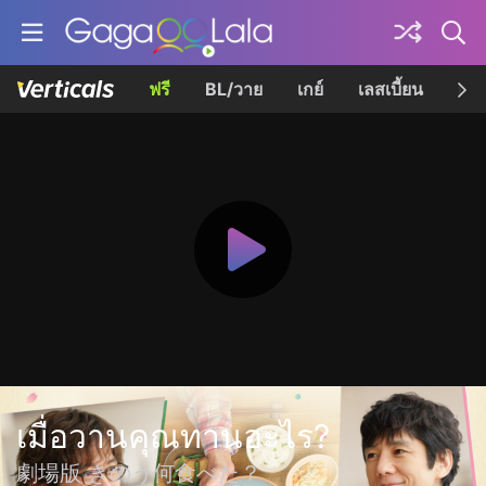
ฟรี
BL/วาย
เกย์
เลสเบี้ยน
เควี
เมื่อวานคุณทานอะไร?
劇場版 きのう何食べた？