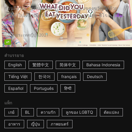
ก่อนถึงวันเกิดเคนจิเพียง 1 วัน ชิโระมอบของขวัญให้ด้วย
การพาไปเที่ยวเกียวโต ระหว่างทริปอันแสนสุข ชิโระ...
เพิ่ม
เติม
2h
ประเทศญี่ปุ่น
2021
ฟรี
คำบรรยาย
English
繁體中文
简体中文
Bahasa Indonesia
Tiếng Việt
한국어
français
Deutsch
Español
Português
हिन्दी
แท็ก
เกย์
BL
ความรัก
ลูกของ LGBTQ
ดัดแปลง
อาหาร
ญี่ปุ่น
ภาพยนตร์