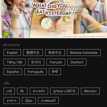
ก่อนถึงวันเกิดเคนจิเพียง 1 วัน ชิโระมอบของขวัญให้ด้วย
การพาไปเที่ยวเกียวโต ระหว่างทริปอันแสนสุข ชิโระ...
เพิ่ม
เติม
2h
ประเทศญี่ปุ่น
2021
ฟรี
คำบรรยาย
English
繁體中文
简体中文
Bahasa Indonesia
Tiếng Việt
한국어
français
Deutsch
Español
Português
हिन्दी
แท็ก
เกย์
BL
ความรัก
ลูกของ LGBTQ
ดัดแปลง
อาหาร
ญี่ปุ่น
ภาพยนตร์