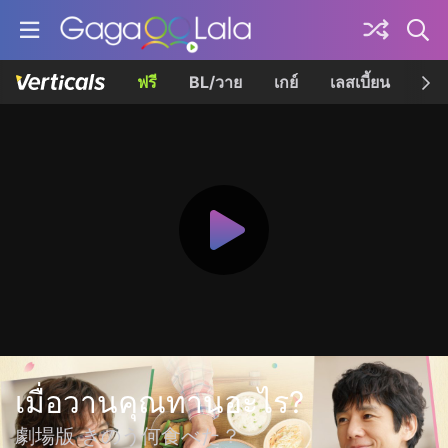
ฟรี
BL/วาย
เกย์
เลสเบี้ยน
เควี
เมื่อวานคุณทานอะไร?
劇場版 きのう何食べた？