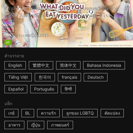
ก่อนถึงวันเกิดเคนจิเพียง 1 วัน ชิโระมอบของขวัญให้ด้วย
การพาไปเที่ยวเกียวโต ระหว่างทริปอันแสนสุข ชิโระ...
เพิ่ม
เติม
2h
ประเทศญี่ปุ่น
2021
ฟรี
คำบรรยาย
English
繁體中文
简体中文
Bahasa Indonesia
Tiếng Việt
한국어
français
Deutsch
Español
Português
हिन्दी
แท็ก
เกย์
BL
ความรัก
ลูกของ LGBTQ
ดัดแปลง
อาหาร
ญี่ปุ่น
ภาพยนตร์