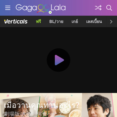
ฟรี
BL/วาย
เกย์
เลสเบี้ยน
เควี
เมื่อวานคุณทานอะไร?
劇場版 きのう何食べた？