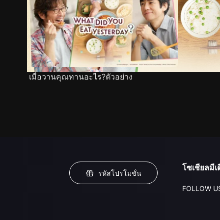
เมื่อวานคุณทานอะไร?ตัวอย่าง
โซเชียลมีเด
รหัสโปรโมชั่น
FOLLOW U