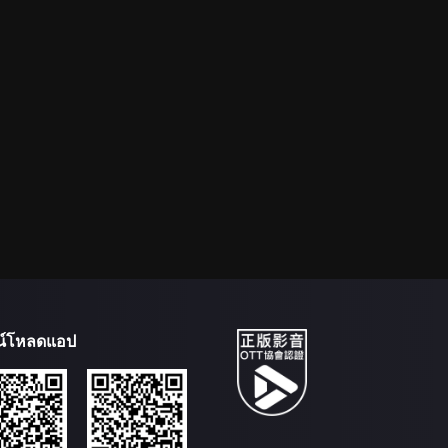
น์โหลดแอป