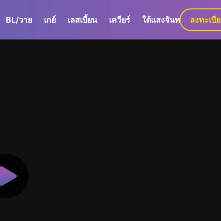
BL/วาย
เกย์
เลสเบี้ยน
เควียร์
ใต้แสงจันทร์
ลงทะเบี
GaLa+