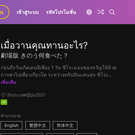
ยน
เข้าสู่ระบบ
รหัสโปรโมชั่น
เมื่อวานคุณทานอะไร?
劇場版 きのう何食べた？
ก่อนถึงวันเกิดเคนจิเพียง 1 วัน ชิโระมอบของขวัญให้ด้วย
การพาไปเที่ยวเกียวโต ระหว่างทริปอันแสนสุข ชิโระ...
เพิ่มเติม
2h
ประเทศญี่ปุ่น
2021
ฟรี
คำบรรยาย
English
繁體中文
简体中文