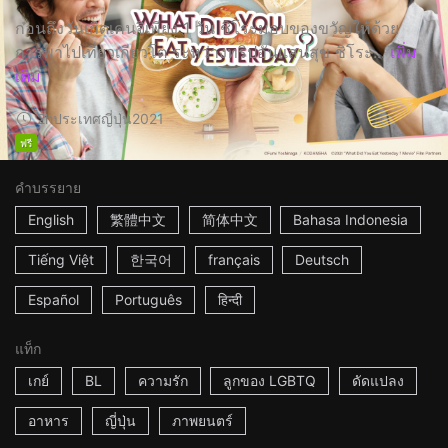
ก่อนถึงวันเกิดเคนจิเพียง 1 วัน ชิโระมอบของขวัญให้ด้วย
การพาไปเที่ยวเกียวโต ระหว่างทริปอันแสนสุข ชิโระ...
เพิ่ม
เติม
2h
ประเทศญี่ปุ่น
2021
ฟรี
คำบรรยาย
English
繁體中文
简体中文
Bahasa Indonesia
Tiếng Việt
한국어
français
Deutsch
Español
Português
हिन्दी
แท็ก
เกย์
BL
ความรัก
ลูกของ LGBTQ
ดัดแปลง
อาหาร
ญี่ปุ่น
ภาพยนตร์