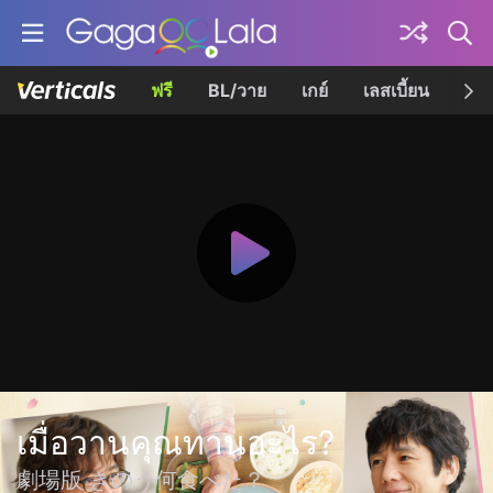
ฟรี
BL/วาย
เกย์
เลสเบี้ยน
เควี
เมื่อวานคุณทานอะไร?
劇場版 きのう何食べた？