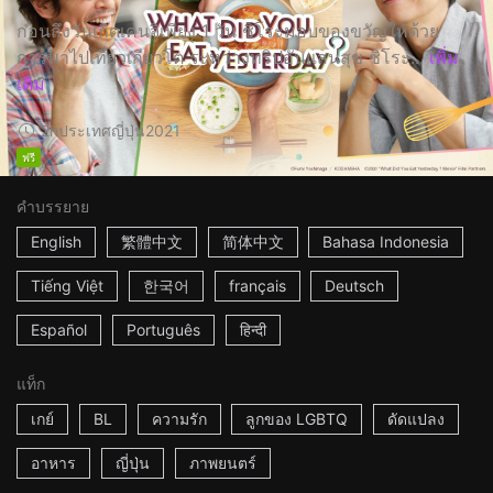
ก่อนถึงวันเกิดเคนจิเพียง 1 วัน ชิโระมอบของขวัญให้ด้วย
การพาไปเที่ยวเกียวโต ระหว่างทริปอันแสนสุข ชิโระ...
เพิ่ม
เติม
2h
ประเทศญี่ปุ่น
2021
ฟรี
คำบรรยาย
English
繁體中文
简体中文
Bahasa Indonesia
Tiếng Việt
한국어
français
Deutsch
Español
Português
हिन्दी
แท็ก
เกย์
BL
ความรัก
ลูกของ LGBTQ
ดัดแปลง
อาหาร
ญี่ปุ่น
ภาพยนตร์