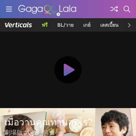
ฟรี
BL/วาย
เกย์
เลสเบี้ยน
เควี
เมื่อวานคุณทานอะไร?
劇場版 きのう何食べた？