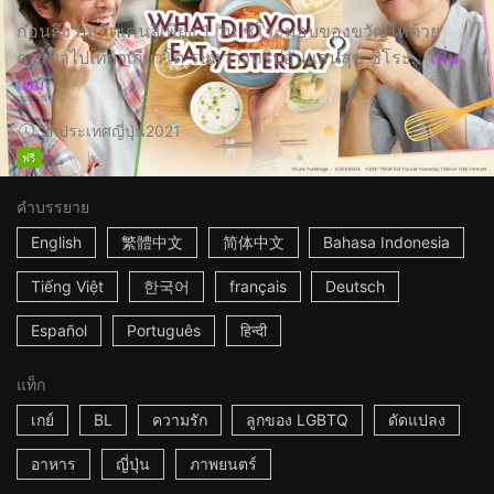
ก่อนถึงวันเกิดเคนจิเพียง 1 วัน ชิโระมอบของขวัญให้ด้วย
การพาไปเที่ยวเกียวโต ระหว่างทริปอันแสนสุข ชิโระ...
เพิ่ม
เติม
2h
ประเทศญี่ปุ่น
2021
ฟรี
คำบรรยาย
English
繁體中文
简体中文
Bahasa Indonesia
Tiếng Việt
한국어
français
Deutsch
Español
Português
हिन्दी
แท็ก
เกย์
BL
ความรัก
ลูกของ LGBTQ
ดัดแปลง
อาหาร
ญี่ปุ่น
ภาพยนตร์