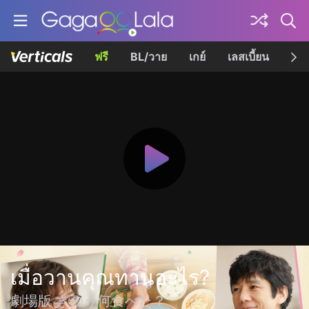
ฟรี
BL/วาย
เกย์
เลสเบี้ยน
เควี
เมื่อวานคุณทานอะไร?
劇場版 きのう何食べた？