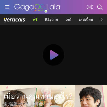
ฟรี
BL/วาย
เกย์
เลสเบี้ยน
เควี
เมื่อวานคุณทานอะไร?
劇場版 きのう何食べた？