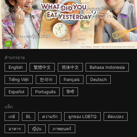
ก่อนถึงวันเกิดเคนจิเพียง 1 วัน ชิโระมอบของขวัญให้ด้วย
การพาไปเที่ยวเกียวโต ระหว่างทริปอันแสนสุข ชิโระ...
เพิ่ม
เติม
2h
ประเทศญี่ปุ่น
2021
ฟรี
คำบรรยาย
English
繁體中文
简体中文
Bahasa Indonesia
Tiếng Việt
한국어
français
Deutsch
Español
Português
हिन्दी
แท็ก
เกย์
BL
ความรัก
ลูกของ LGBTQ
ดัดแปลง
อาหาร
ญี่ปุ่น
ภาพยนตร์