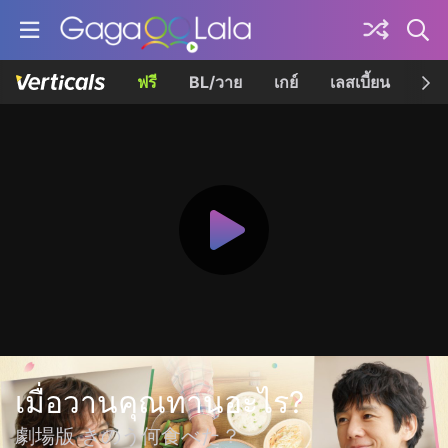
ฟรี
BL/วาย
เกย์
เลสเบี้ยน
เควี
เมื่อวานคุณทานอะไร?
劇場版 きのう何食べた？