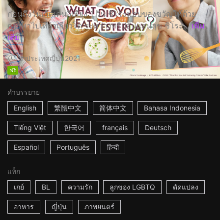
ก่อนถึงวันเกิดเคนจิเพียง 1 วัน ชิโระมอบของขวัญให้ด้วย
การพาไปเที่ยวเกียวโต ระหว่างทริปอันแสนสุข ชิโระ...
เพิ่ม
เติม
2h
ประเทศญี่ปุ่น
2021
ฟรี
คำบรรยาย
English
繁體中文
简体中文
Bahasa Indonesia
Tiếng Việt
한국어
français
Deutsch
Español
Português
हिन्दी
แท็ก
เกย์
BL
ความรัก
ลูกของ LGBTQ
ดัดแปลง
อาหาร
ญี่ปุ่น
ภาพยนตร์