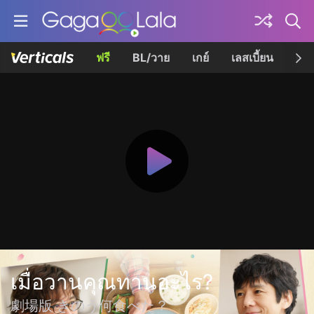
ฟรี
BL/วาย
เกย์
เลสเบี้ยน
เควี
เมื่อวานคุณทานอะไร?
劇場版 きのう何食べた？