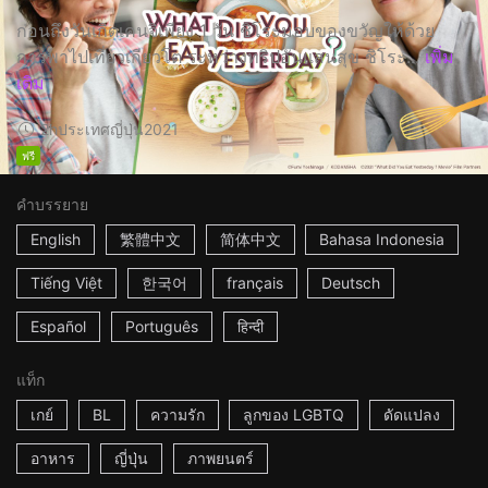
ก่อนถึงวันเกิดเคนจิเพียง 1 วัน ชิโระมอบของขวัญให้ด้วย
การพาไปเที่ยวเกียวโต ระหว่างทริปอันแสนสุข ชิโระ...
เพิ่ม
เติม
2h
ประเทศญี่ปุ่น
2021
ฟรี
คำบรรยาย
English
繁體中文
简体中文
Bahasa Indonesia
Tiếng Việt
한국어
français
Deutsch
Español
Português
हिन्दी
แท็ก
เกย์
BL
ความรัก
ลูกของ LGBTQ
ดัดแปลง
อาหาร
ญี่ปุ่น
ภาพยนตร์