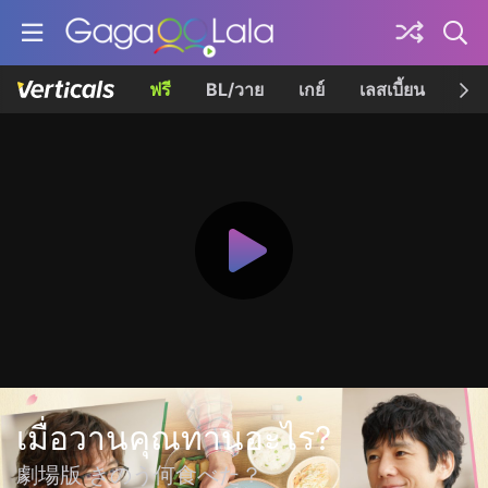
ฟรี
BL/วาย
เกย์
เลสเบี้ยน
เควี
เมื่อวานคุณทานอะไร?
劇場版 きのう何食べた？