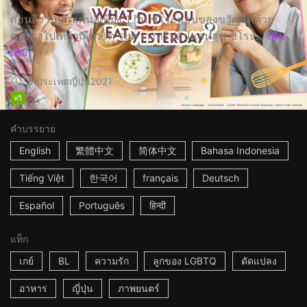
ก่อนถึงวันเกิดเคนจิเพียง 1 วัน ชิโระมอบของขวัญให้ด้วย
การพาไปเที่ยวเกียวโต ระหว่างทริปอันแสนสุข ชิโระ...
เพิ่ม
เติม
2h
ประเทศญี่ปุ่น
2021
ฟรี
คำบรรยาย
English
繁體中文
简体中文
Bahasa Indonesia
Tiếng Việt
한국어
français
Deutsch
Español
Português
हिन्दी
แท็ก
เกย์
BL
ความรัก
ลูกของ LGBTQ
ดัดแปลง
อาหาร
ญี่ปุ่น
ภาพยนตร์