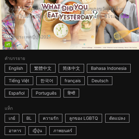
ก่อนถึงวันเกิดเคนจิเพียง 1 วัน ชิโระมอบของขวัญให้ด้วย
การพาไปเที่ยวเกียวโต ระหว่างทริปอันแสนสุข ชิโระ...
เพิ่ม
เติม
2h
ประเทศญี่ปุ่น
2021
ฟรี
คำบรรยาย
English
繁體中文
简体中文
Bahasa Indonesia
Tiếng Việt
한국어
français
Deutsch
Español
Português
हिन्दी
แท็ก
เกย์
BL
ความรัก
ลูกของ LGBTQ
ดัดแปลง
อาหาร
ญี่ปุ่น
ภาพยนตร์