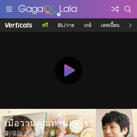
ฟรี
BL/วาย
เกย์
เลสเบี้ยน
เควี
เมื่อวานคุณทานอะไร?
劇場版 きのう何食べた？