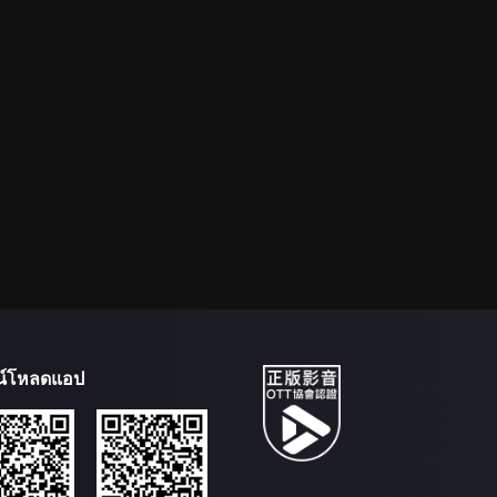
น์โหลดแอป