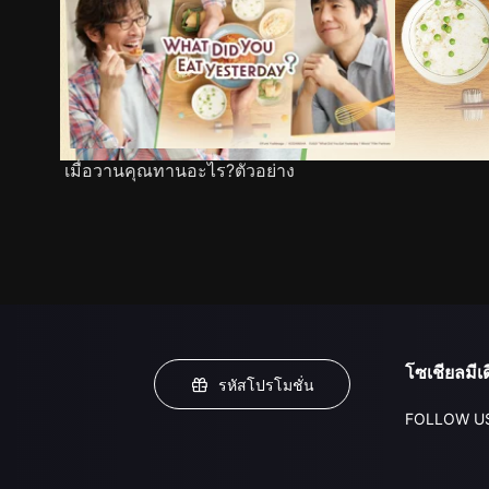
เมื่อวานคุณทานอะไร?ตัวอย่าง
โซเชียลมีเด
รหัสโปรโมชั่น
FOLLOW U