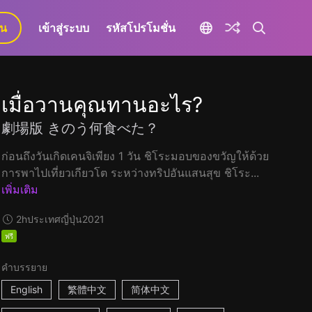
ยน
เข้าสู่ระบบ
รหัสโปรโมชั่น
เมื่อวานคุณทานอะไร?
劇場版 きのう何食べた？
ก่อนถึงวันเกิดเคนจิเพียง 1 วัน ชิโระมอบของขวัญให้ด้วย
การพาไปเที่ยวเกียวโต ระหว่างทริปอันแสนสุข ชิโระ...
เพิ่มเติม
2h
ประเทศญี่ปุ่น
2021
ฟรี
คำบรรยาย
English
繁體中文
简体中文