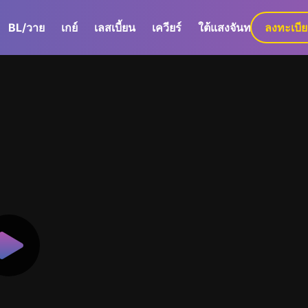
BL/วาย
เกย์
เลสเบี้ยน
เควียร์
ใต้แสงจันทร์
ลงทะเบี
GaLa+