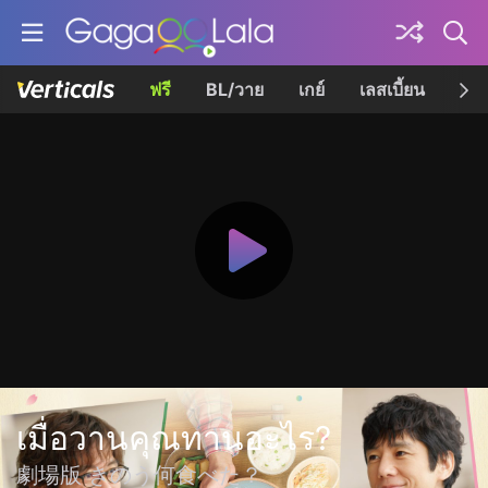
ฟรี
BL/วาย
เกย์
เลสเบี้ยน
เควี
เมื่อวานคุณทานอะไร?
劇場版 きのう何食べた？