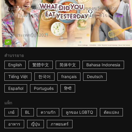
ก่อนถึงวันเกิดเคนจิเพียง 1 วัน ชิโระมอบของขวัญให้ด้วย
การพาไปเที่ยวเกียวโต ระหว่างทริปอันแสนสุข ชิโระ...
เพิ่ม
เติม
2h
ประเทศญี่ปุ่น
2021
ฟรี
คำบรรยาย
English
繁體中文
简体中文
Bahasa Indonesia
Tiếng Việt
한국어
français
Deutsch
Español
Português
हिन्दी
แท็ก
เกย์
BL
ความรัก
ลูกของ LGBTQ
ดัดแปลง
อาหาร
ญี่ปุ่น
ภาพยนตร์