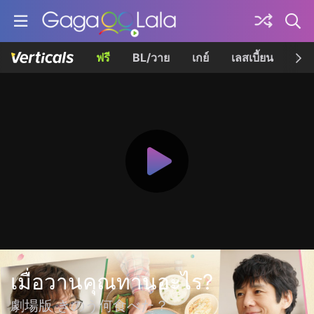
ฟรี
BL/วาย
เกย์
เลสเบี้ยน
เควี
เมื่อวานคุณทานอะไร?
劇場版 きのう何食べた？