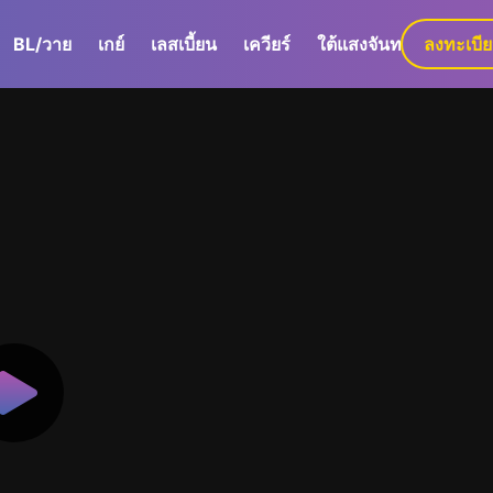
BL/วาย
เกย์
เลสเบี้ยน
เควียร์
ใต้แสงจันทร์
ลงทะเบี
GaLa+