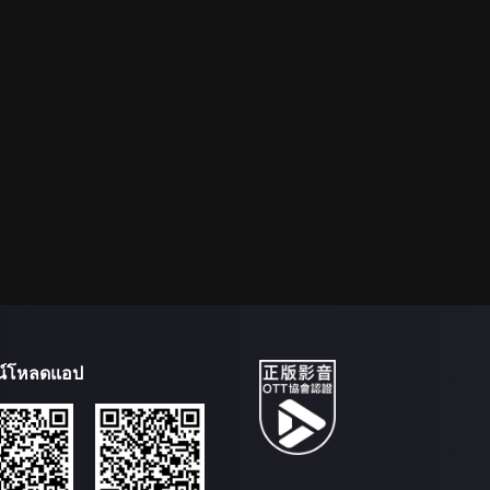
น์โหลดแอป