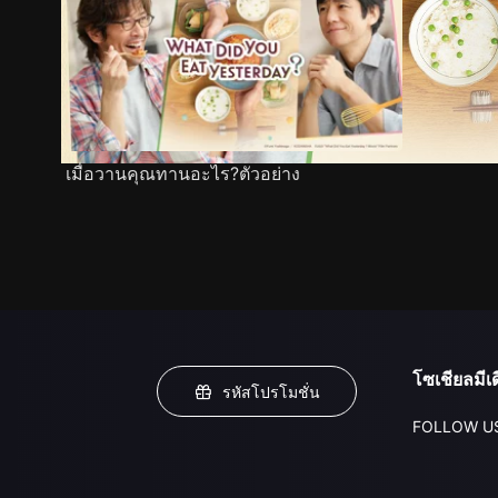
เมื่อวานคุณทานอะไร?ตัวอย่าง
โซเชียลมีเด
รหัสโปรโมชั่น
FOLLOW U