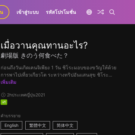
ยน
เข้าสู่ระบบ
รหัสโปรโมชั่น
เมื่อวานคุณทานอะไร?
劇場版 きのう何食べた？
ก่อนถึงวันเกิดเคนจิเพียง 1 วัน ชิโระมอบของขวัญให้ด้วย
การพาไปเที่ยวเกียวโต ระหว่างทริปอันแสนสุข ชิโระ...
เพิ่มเติม
2h
ประเทศญี่ปุ่น
2021
ฟรี
คำบรรยาย
English
繁體中文
简体中文