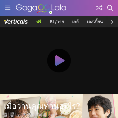
ฟรี
BL/วาย
เกย์
เลสเบี้ยน
เควี
เมื่อวานคุณทานอะไร?
劇場版 きのう何食べた？