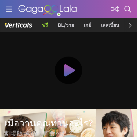
ฟรี
BL/วาย
เกย์
เลสเบี้ยน
เควี
เมื่อวานคุณทานอะไร?
劇場版 きのう何食べた？