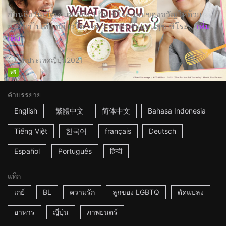
ก่อนถึงวันเกิดเคนจิเพียง 1 วัน ชิโระมอบของขวัญให้ด้วย
การพาไปเที่ยวเกียวโต ระหว่างทริปอันแสนสุข ชิโระ...
เพิ่ม
เติม
2h
ประเทศญี่ปุ่น
2021
ฟรี
คำบรรยาย
English
繁體中文
简体中文
Bahasa Indonesia
Tiếng Việt
한국어
français
Deutsch
Español
Português
हिन्दी
แท็ก
เกย์
BL
ความรัก
ลูกของ LGBTQ
ดัดแปลง
อาหาร
ญี่ปุ่น
ภาพยนตร์