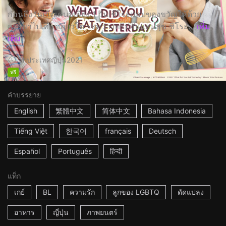
ก่อนถึงวันเกิดเคนจิเพียง 1 วัน ชิโระมอบของขวัญให้ด้วย
การพาไปเที่ยวเกียวโต ระหว่างทริปอันแสนสุข ชิโระ...
เพิ่ม
เติม
2h
ประเทศญี่ปุ่น
2021
ฟรี
คำบรรยาย
English
繁體中文
简体中文
Bahasa Indonesia
Tiếng Việt
한국어
français
Deutsch
Español
Português
हिन्दी
แท็ก
เกย์
BL
ความรัก
ลูกของ LGBTQ
ดัดแปลง
อาหาร
ญี่ปุ่น
ภาพยนตร์