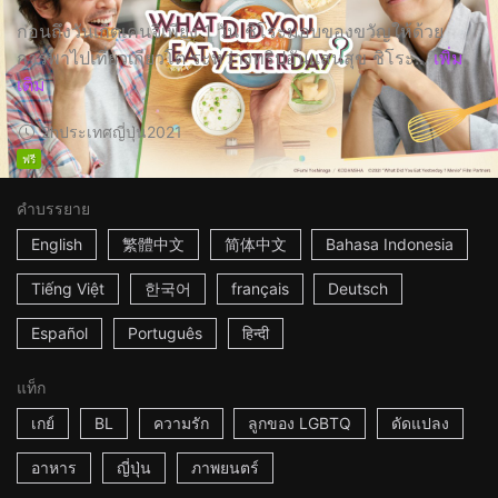
ก่อนถึงวันเกิดเคนจิเพียง 1 วัน ชิโระมอบของขวัญให้ด้วย
การพาไปเที่ยวเกียวโต ระหว่างทริปอันแสนสุข ชิโระ...
เพิ่ม
เติม
2h
ประเทศญี่ปุ่น
2021
ฟรี
คำบรรยาย
English
繁體中文
简体中文
Bahasa Indonesia
Tiếng Việt
한국어
français
Deutsch
Español
Português
हिन्दी
แท็ก
เกย์
BL
ความรัก
ลูกของ LGBTQ
ดัดแปลง
อาหาร
ญี่ปุ่น
ภาพยนตร์