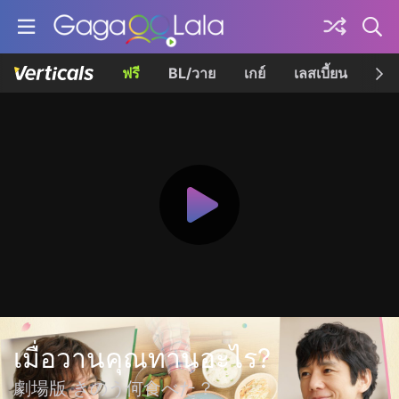
ฟรี
BL/วาย
เกย์
เลสเบี้ยน
เควี
เมื่อวานคุณทานอะไร?
劇場版 きのう何食べた？