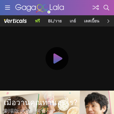
ฟรี
BL/วาย
เกย์
เลสเบี้ยน
เควี
เมื่อวานคุณทานอะไร?
劇場版 きのう何食べた？