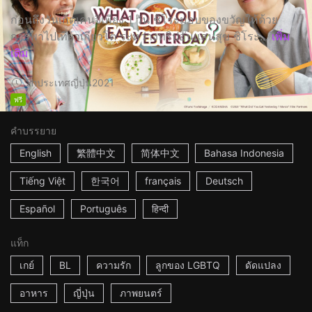
ก่อนถึงวันเกิดเคนจิเพียง 1 วัน ชิโระมอบของขวัญให้ด้วย
การพาไปเที่ยวเกียวโต ระหว่างทริปอันแสนสุข ชิโระ...
เพิ่ม
เติม
2h
ประเทศญี่ปุ่น
2021
ฟรี
คำบรรยาย
English
繁體中文
简体中文
Bahasa Indonesia
Tiếng Việt
한국어
français
Deutsch
Español
Português
हिन्दी
แท็ก
เกย์
BL
ความรัก
ลูกของ LGBTQ
ดัดแปลง
อาหาร
ญี่ปุ่น
ภาพยนตร์